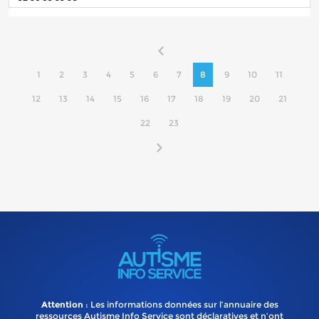
1
2
3
4
5
6
7
8
9
10
11
12
13
14
15
16
17
18
19
20
21
22
23
Attention
: Les informations données sur l’annuaire des
ressources Autisme Info Service sont déclaratives et n’ont