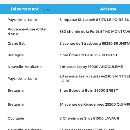
Département
Adresse
Pays-de-la-Loire
6 Impasse St Jospeh 85170 LE POIRÉ SU
Provence-Alpes-Côte
680 chemin de la Forêt 84140 MONTFAV
d'azur
Grand Est
2 avenue de Strasbourg 68350 BRUNS
Bretagne
3 rue Édouard Belin 29200 BREST
Nouvelle-Aquitaine
1 Impasse Leroy 16000 ANGOULEME
20 avenue Jean-Jaurès 44230 SAINT S
Pays-de-la-Loire
LOIRE
Bretagne
3 rue Edouard Belin 29000 BREST
Bretagne
64 avenue de Kéradennec 29200 QUIM
Occitanie
8 Chemin des Silos 81500 LAVAUR
Nouvelle-Aquitaine
73 rue des Maçons 33390 BLAYE