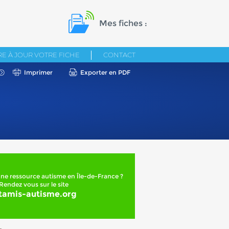
Mes fiches :
E À JOUR VOTRE FICHE
CONTACT
Imprimer
Exporter en PDF
ne ressource autisme en Île-de-France ?
Rendez vous sur le site
tamis-autisme.org