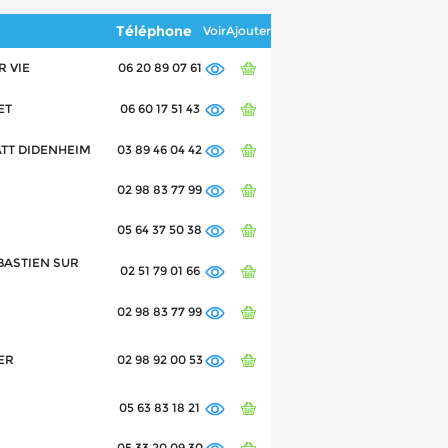
Téléphone
Voir
Ajouter
R VIE
06 20 89 07 61
ET
06 60 17 51 43
TATT DIDENHEIM
03 89 46 04 42
02 98 83 77 99
05 64 37 50 38
EBASTIEN SUR
02 51 79 01 66
02 98 83 77 99
PER
02 98 92 00 53
05 63 83 18 21
05 33 20 09 30