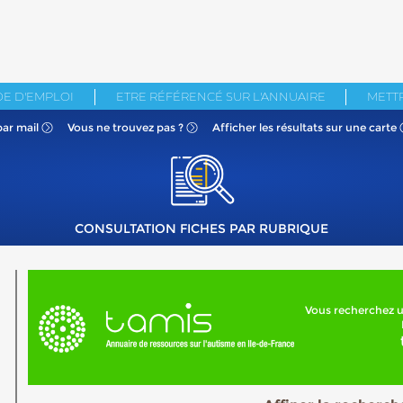
E D'EMPLOI
ETRE RÉFÉRENCÉ SUR L'ANNUAIRE
METTR
par mail
Vous ne
trouvez pas ?
Afficher les résultats
sur une carte
CONSULTATION FICHES PAR RUBRIQUE
Vous recherchez u