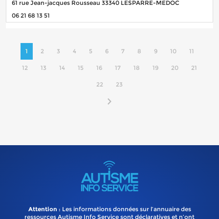
61 rue Jean-jacques Rousseau 33340 LESPARRE-MEDOC
06 21 68 13 51
1
2
3
4
5
6
7
8
9
10
11
12
13
14
15
16
17
18
19
20
21
22
23
Attention
: Les informations données sur l’annuaire des
ressources Autisme Info Service sont déclaratives et n’ont