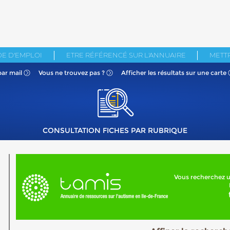
E D'EMPLOI
ETRE RÉFÉRENCÉ SUR L'ANNUAIRE
METTR
par mail
Vous ne
trouvez pas ?
Afficher les résultats
sur une carte
CONSULTATION FICHES PAR RUBRIQUE
Vous recherchez u