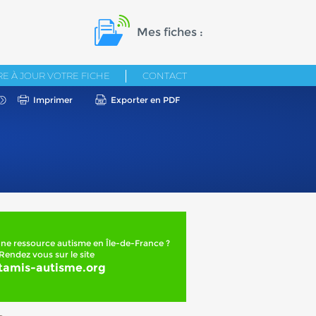
Mes fiches :
E À JOUR VOTRE FICHE
CONTACT
Imprimer
Exporter en PDF
ne ressource autisme en Île-de-France ?
Rendez vous sur le site
tamis-autisme.org