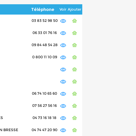
Téléphone
Voir
Ajouter
03 83 52 98 50
06 33 01 76 16
09 84 48 54 28
0 800 11 10 09
06 74 10 65 60
07 56 27 56 16
ES
04 73 16 18 18
EN BRESSE
04 74 47 20 90