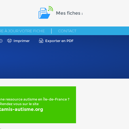
Mes fiches :
E À JOUR VOTRE FICHE
CONTACT
Imprimer
Exporter en PDF
ne ressource autisme en Île-de-France ?
Rendez vous sur le site
tamis-autisme.org