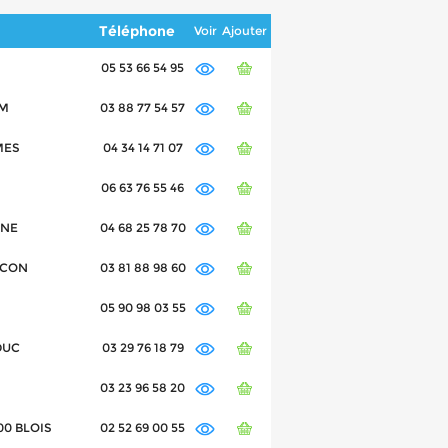
Téléphone
Voir
Ajouter
05 53 66 54 95
IM
03 88 77 54 57
MES
04 34 14 71 07
06 63 76 55 46
NNE
04 68 25 78 70
NCON
03 81 88 98 60
05 90 98 03 55
-DUC
03 29 76 18 79
03 23 96 58 20
00 BLOIS
02 52 69 00 55