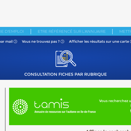
E D'EMPLOI
ETRE RÉFÉRENCÉ SUR L'ANNUAIRE
METTR
par mail
Vous ne
trouvez pas ?
Afficher les résultats
sur une carte
CONSULTATION FICHES PAR RUBRIQUE
Vous recherchez u