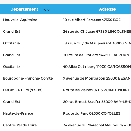
Département
Adresse
Nouvelle-Aquitaine
10 rue Albert Ferrasse 47550 BOE
Grand Est
24 rue du Château 67380 LINGOLSHE
Occitanie
183 rue Guy de Maupassant 30000 NI
Grand Est
30 route de Frouard 54460 LIVERDUN
Occitanie
40 Allée Gutinberg 11000 CARCASSO
Bourgogne-Franche-Comté
7 avenue de Montrapon 25000 BESA
DROM - PTOM (97-98)
Route les Plaines 97116 POINTE NOIRE
Grand Est
20 rue Ernest Bradfer 55000 BAR-LE
Hauts-de-France
Route du Parc 02600 COYOLLES
Centre-Val de Loire
34 avenue du Maréchal Maunoury 410