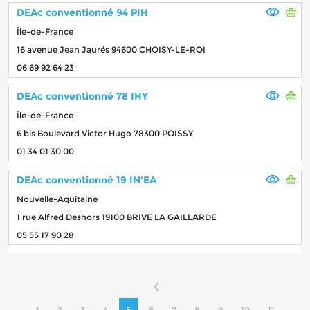
DEAc conventionné 94 PIH
Île-de-France
16 avenue Jean Jaurés 94600 CHOISY-LE-ROI
06 69 92 64 23
DEAc conventionné 78 IHY
Île-de-France
6 bis Boulevard Victor Hugo 78300 POISSY
01 34 01 30 00
DEAc conventionné 19 IN'EA
Nouvelle-Aquitaine
1 rue Alfred Deshors 19100 BRIVE LA GAILLARDE
05 55 17 90 28
1
2
3
4
5
6
7
8
9
10
11