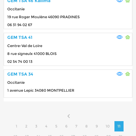
GEM TSA 46 Kallima
Occitanie
19 rue Roger Moulène 46090 PRADINES
06 31 94 02 67
GEM TSA 41
Centre-Val de Loire
8 rue signeulx 41000 BLOIS
02 54 74 00 13
GEM TSA 34
Occitanie
1 avenue Lepic 34080 MONTPELLIER
1
2
3
4
5
6
7
8
9
10
11