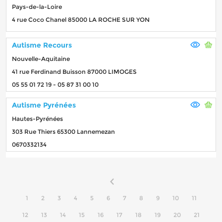
Pays-de-la-Loire
4 rue Coco Chanel 85000 LA ROCHE SUR YON
Autisme Recours
Nouvelle-Aquitaine
41 rue Ferdinand Buisson 87000 LIMOGES
05 55 01 72 19 - 05 87 31 00 10
Autisme Pyrénées
Hautes-Pyrénées
303 Rue Thiers 65300 Lannemezan
0670332134
1
2
3
4
5
6
7
8
9
10
11
12
13
14
15
16
17
18
19
20
21