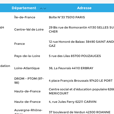
Département
Adresse
Île-de-France
Boîte N°33 75010 PARIS
aps
29 Bis rue de Romorantin 41130 SELLES S
Centre-Val de Loire
CHER
12 rue Honoré de Balzac 38490 SAINT AN
France
GAZ
Pays-de-la-Loire
5 rue des Lilas 85700 POUZAUGES
ndation
Loire-Atlantique
36, La Feuvrais 44110 ERBRAY
DROM - PTOM (97-
4 place François Broussais 97420 LE PORT
98)
Centre social et d’éducation populaire 626
Hauts-de-France
MERICOURT
Hauts-de-France
4, rue Jules Ferry 62211 CARVIN
Auvergne-Rhône-
37 boulevard de Verdun 42300 ROANNE