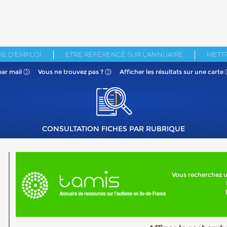
E D'EMPLOI
ETRE RÉFÉRENCÉ SUR L'ANNUAIRE
METTR
par mail
Vous ne
trouvez pas ?
Afficher les résultats
sur une carte
CONSULTATION FICHES PAR RUBRIQUE
Vous recherchez u