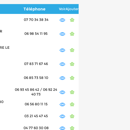
Téléphone
Voir
Ajouter
07 70 34 38 34
UR
06 98 54 11 95
DRE LE
07 83 71 67 46
06 85 73 58 10
06 93 45 86 42 / 06 92 24
40 73
80
06 56 80 11 15
03 21 45 47 45
04 77 60 30 08