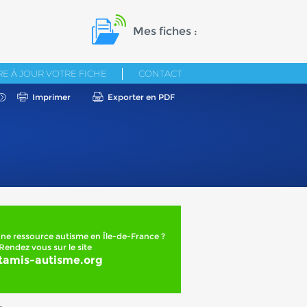
Mes fiches :
E À JOUR VOTRE FICHE
CONTACT
Imprimer
Exporter en PDF
ne ressource autisme en Île-de-France ?
Rendez vous sur le site
tamis-autisme.org