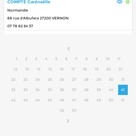
COMPTE Gwénaëlle
Normandie
88 rue d'Albufera 27200 VERNON
07 78 82 64 37
1
2
3
4
5
6
7
8
9
10
11
12
13
14
15
16
17
18
19
20
21
22
23
24
25
26
27
28
29
30
31
32
33
34
35
36
37
38
39
40
41
42
43
44
45
46
47
48
49
50
51
52
53