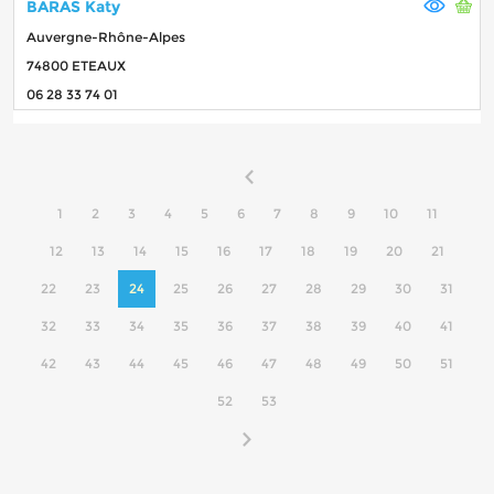
BARAS Katy
Auvergne-Rhône-Alpes
74800 ETEAUX
06 28 33 74 01
1
2
3
4
5
6
7
8
9
10
11
12
13
14
15
16
17
18
19
20
21
22
23
24
25
26
27
28
29
30
31
32
33
34
35
36
37
38
39
40
41
42
43
44
45
46
47
48
49
50
51
52
53