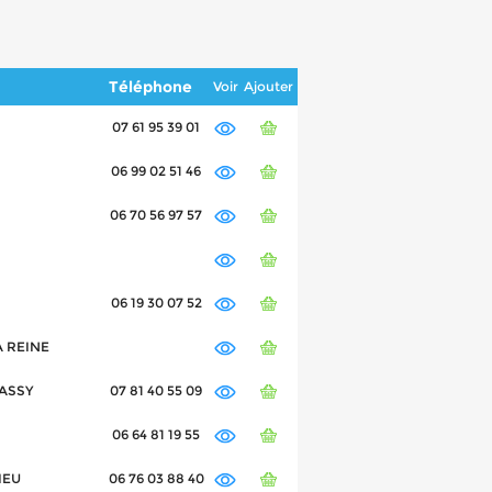
Téléphone
Voir
Ajouter
07 61 95 39 01
06 99 02 51 46
06 70 56 97 57
06 19 30 07 52
A REINE
MASSY
07 81 40 55 09
06 64 81 19 55
IEU
06 76 03 88 40