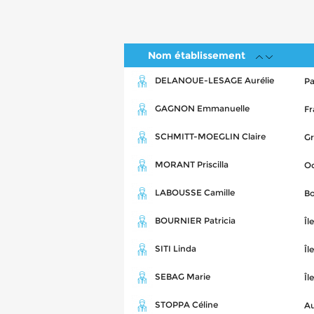
Nom établissement
DELANOUE-LESAGE Aurélie
Pa
GAGNON Emmanuelle
Fr
SCHMITT-MOEGLIN Claire
Gr
MORANT Priscilla
Oc
LABOUSSE Camille
B
BOURNIER Patricia
Îl
SITI Linda
Îl
SEBAG Marie
Îl
STOPPA Céline
A