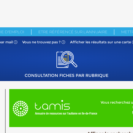
E D'EMPLOI
ETRE RÉFÉRENCÉ SUR L'ANNUAIRE
METTR
par mail
Vous ne
trouvez pas ?
Afficher les résultats
sur une carte
CONSULTATION FICHES PAR RUBRIQUE
Vous recherchez u