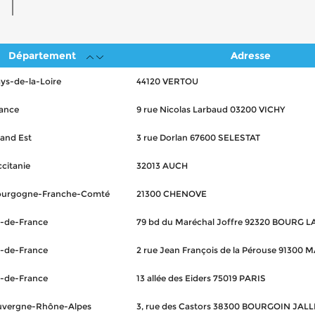
Département
Adresse
ys-de-la-Loire
44120 VERTOU
ance
9 rue Nicolas Larbaud 03200 VICHY
and Est
3 rue Dorlan 67600 SELESTAT
citanie
32013 AUCH
ourgogne-Franche-Comté
21300 CHENOVE
e-de-France
79 bd du Maréchal Joffre 92320 BOURG L
e-de-France
2 rue Jean François de la Pérouse 91300 
e-de-France
13 allée des Eiders 75019 PARIS
uvergne-Rhône-Alpes
3, rue des Castors 38300 BOURGOIN JALL