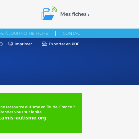
Mes fiches :
E À JOUR VOTRE FICHE
CONTACT
Imprimer
Exporter en PDF
ne ressource autisme en Île-de-France ?
Rendez vous sur le site
tamis-autisme.org