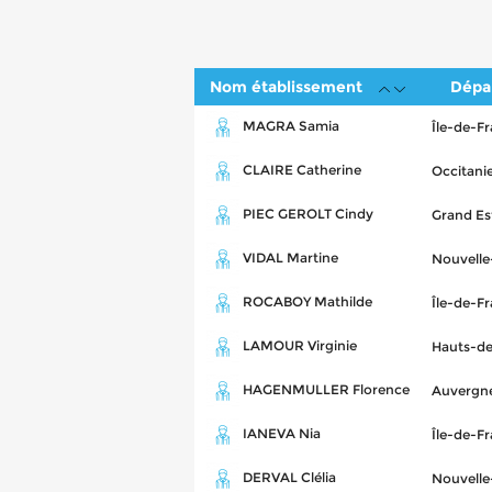
Nom établissement
Dépa
MAGRA Samia
Île-de-F
CLAIRE Catherine
Occitani
PIEC GEROLT Cindy
Grand Es
VIDAL Martine
Nouvelle
ROCABOY Mathilde
Île-de-F
LAMOUR Virginie
Hauts-de
HAGENMULLER Florence
Auvergn
IANEVA Nia
Île-de-F
DERVAL Clélia
Nouvelle