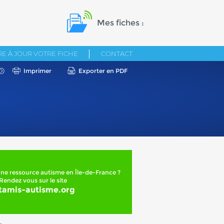
Mes fiches :
E À JOUR VOTRE FICHE
CONTACT
Imprimer
Exporter en PDF
ne ressource autisme en Île-de-France ?
Rendez vous sur le site
tamis-autisme.org