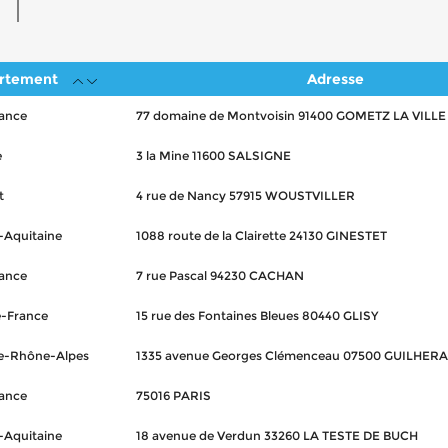
rtement
Adresse
rance
77 domaine de Montvoisin 91400 GOMETZ LA VILLE
e
3 la Mine 11600 SALSIGNE
t
4 rue de Nancy 57915 WOUSTVILLER
-Aquitaine
1088 route de la Clairette 24130 GINESTET
rance
7 rue Pascal 94230 CACHAN
-France
15 rue des Fontaines Bleues 80440 GLISY
e-Rhône-Alpes
1335 avenue Georges Clémenceau 07500 GUILHE
rance
75016 PARIS
-Aquitaine
18 avenue de Verdun 33260 LA TESTE DE BUCH