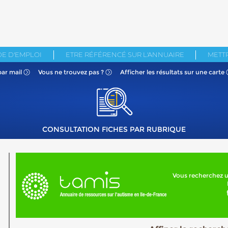
E D'EMPLOI
ETRE RÉFÉRENCÉ SUR L'ANNUAIRE
METTR
par mail
Vous ne
trouvez pas ?
Afficher les résultats
sur une carte
CONSULTATION FICHES PAR RUBRIQUE
Vous recherchez u