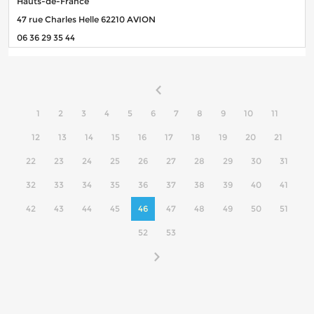
Hauts-de-France
47 rue Charles Helle 62210 AVION
06 36 29 35 44
1
2
3
4
5
6
7
8
9
10
11
12
13
14
15
16
17
18
19
20
21
22
23
24
25
26
27
28
29
30
31
32
33
34
35
36
37
38
39
40
41
42
43
44
45
46
47
48
49
50
51
52
53