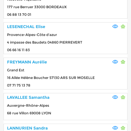
177 rue Berruer 33000 BORDEAUX
06 88 13 70 01
LESENECHAL Elise
Provence-Alpes-Côte d'azur
4 impasse des Baudets 04860 PIERREVERT
06 66 16 11 83
FREYMANN Aurélie
Grand Est
16 Allée Hélène Boucher 57130 ARS SUR MOSELLE
07 71 75 13 78
LAVALLEE Samantha
Auvergne-Rhône-Alpes
68 rue Villon 69008 LYON
LANNURIEN Sandra