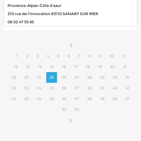
Provence-Alpes-Côte d'azur
210 rue de l'Innovation 83110 SANARY SUR MER
06 02 47 55 65
1
2
3
4
5
6
7
8
9
10
11
12
13
14
15
16
17
18
19
20
21
22
23
24
25
26
27
28
29
30
31
32
33
34
35
36
37
38
39
40
41
42
43
44
45
46
47
48
49
50
51
52
53