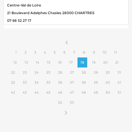
Centre-Val de Loire
21 Boulevard Adelphes Chasles 28000 CHARTRES
07 68 32 27 17
1
2
3
4
5
6
7
8
9
10
11
12
13
14
15
16
17
18
19
20
21
22
23
24
25
26
27
28
29
30
31
32
33
34
35
36
37
38
39
40
41
42
43
44
45
46
47
48
49
50
51
52
53