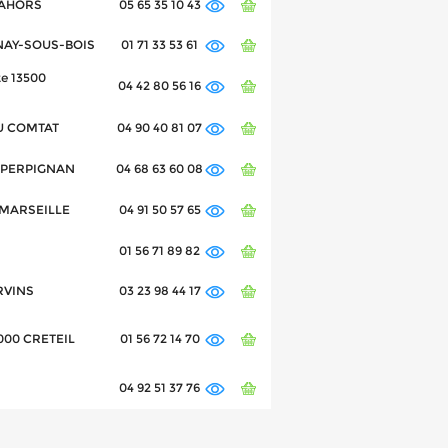
 CAHORS
05 65 35 10 43
TENAY-SOUS-BOIS
01 71 33 53 61
e 13500
04 42 80 56 16
DU COMTAT
04 90 40 81 07
0 PERPIGNAN
04 68 63 60 08
4 MARSEILLE
04 91 50 57 65
01 56 71 89 82
ERVINS
03 23 98 44 17
4000 CRETEIL
01 56 72 14 70
04 92 51 37 76