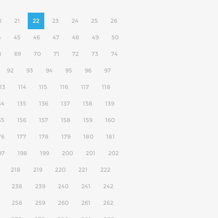
0
21
22
23
24
25
26
4
45
46
47
48
49
50
8
69
70
71
72
73
74
92
93
94
95
96
97
13
114
115
116
117
118
34
135
136
137
138
139
55
156
157
158
159
160
76
177
178
179
180
181
97
198
199
200
201
202
218
219
220
221
222
238
239
240
241
242
258
259
260
261
262