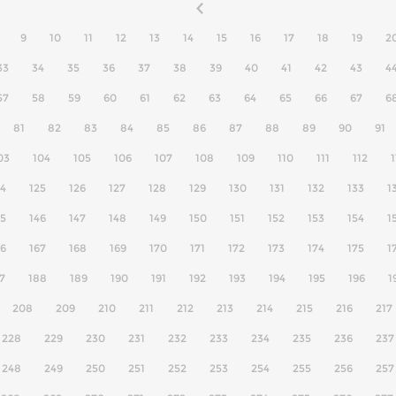
9
10
11
12
13
14
15
16
17
18
19
2
33
34
35
36
37
38
39
40
41
42
43
4
57
58
59
60
61
62
63
64
65
66
67
6
81
82
83
84
85
86
87
88
89
90
91
03
104
105
106
107
108
109
110
111
112
1
24
125
126
127
128
129
130
131
132
133
1
45
146
147
148
149
150
151
152
153
154
1
66
167
168
169
170
171
172
173
174
175
1
7
188
189
190
191
192
193
194
195
196
1
208
209
210
211
212
213
214
215
216
217
228
229
230
231
232
233
234
235
236
237
248
249
250
251
252
253
254
255
256
257