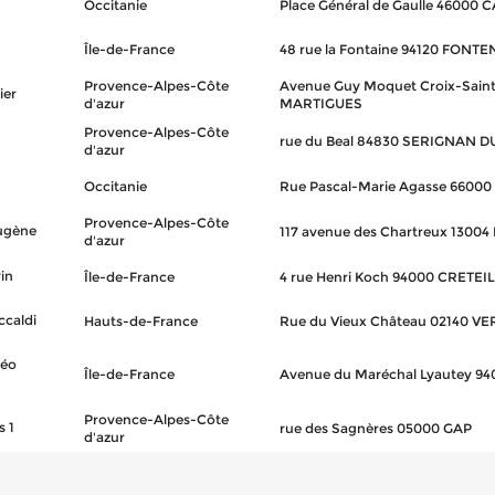
Occitanie
Place Général de Gaulle 46000
Île-de-France
48 rue la Fontaine 94120 FON
Provence-Alpes-Côte
Avenue Guy Moquet Croix-Saint
ier
d'azur
MARTIGUES
Provence-Alpes-Côte
rue du Beal 84830 SERIGNAN 
d'azur
Occitanie
Rue Pascal-Marie Agasse 6600
Provence-Alpes-Côte
Eugène
117 avenue des Chartreux 1300
d'azur
in
Île-de-France
4 rue Henri Koch 94000 CRETEIL
ccaldi
Hauts-de-France
Rue du Vieux Château 02140 V
Léo
Île-de-France
Avenue du Maréchal Lyautey 9
Provence-Alpes-Côte
s 1
rue des Sagnères 05000 GAP
d'azur