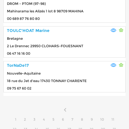
DROM - PTOM (97-98)
Mahinarama les Alizés 1 lot 8 98709 MAHINA
00 689 87 76 80 80
TOULC'HOAT Marine
Bretagne
2 Le Drennec 29950 CLOHARS-FOUESNANT
06 47 16 16 00
TorNaDe17
Nouvelle-Aquitaine
18 rue du Jet d'eau 17430 TONNAY CHARENTE
09 75 67 60 02
1
2
3
4
5
6
7
8
9
10
11