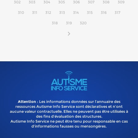
302
303
304
305
306
307
308
309
310
311
312
313
314
315
316
317
318
319
320
Attention
: Les informations données sur l’annuaire des
ressources Autisme Info Service sont déclaratives et n’ont
aucune valeur contractuelle. Elles ne peuvent pas être utilisées à
des fins d’évaluation des structures.
Autisme Info Service ne peut être tenu pour responsable en cas
d'informations fausses ou mensongères.