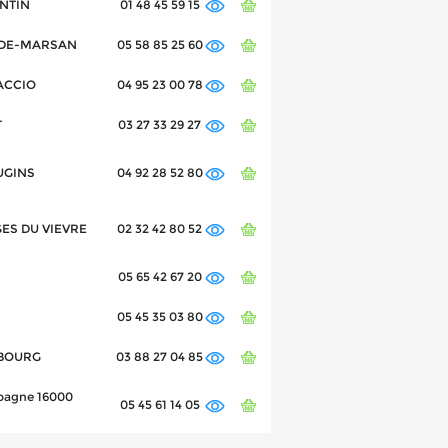
ANTIN
01 48 45 59 15
T-DE-MARSAN
05 58 85 25 60
JACCIO
04 95 23 00 78
T
03 27 33 29 27
OUGINS
04 92 28 52 80
GES DU VIEVRE
02 32 42 80 52
05 65 42 67 20
05 45 35 03 80
SBOURG
03 88 27 04 85
pagne 16000
05 45 61 14 05