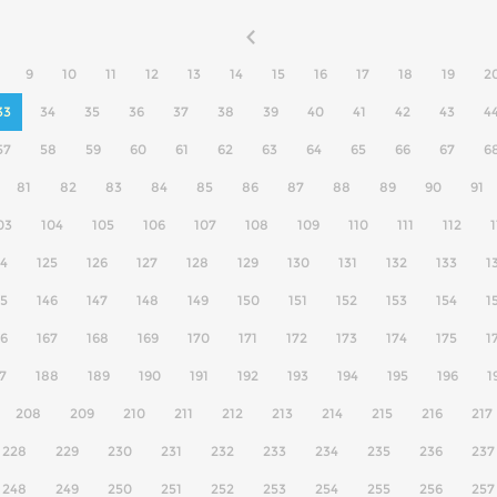
9
10
11
12
13
14
15
16
17
18
19
2
33
34
35
36
37
38
39
40
41
42
43
4
57
58
59
60
61
62
63
64
65
66
67
6
81
82
83
84
85
86
87
88
89
90
91
03
104
105
106
107
108
109
110
111
112
1
24
125
126
127
128
129
130
131
132
133
1
45
146
147
148
149
150
151
152
153
154
1
66
167
168
169
170
171
172
173
174
175
1
7
188
189
190
191
192
193
194
195
196
1
208
209
210
211
212
213
214
215
216
217
228
229
230
231
232
233
234
235
236
237
248
249
250
251
252
253
254
255
256
257