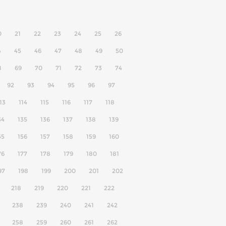
0
21
22
23
24
25
26
4
45
46
47
48
49
50
8
69
70
71
72
73
74
92
93
94
95
96
97
13
114
115
116
117
118
34
135
136
137
138
139
55
156
157
158
159
160
76
177
178
179
180
181
97
198
199
200
201
202
218
219
220
221
222
238
239
240
241
242
258
259
260
261
262