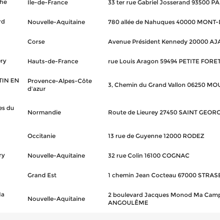
the
Île-de-France
33 ter rue Gabriel Josserand 93500 P
rd
Nouvelle-Aquitaine
780 allée de Nahuques 40000 MON
Corse
Avenue Président Kennedy 20000 A
ry
Hauts-de-France
rue Louis Aragon 59494 PETITE FORE
TIN EN
Provence-Alpes-Côte
3, Chemin du Grand Vallon 06250 M
d'azur
es du
Normandie
Route de Lieurey 27450 SAINT GEOR
Occitanie
13 rue de Guyenne 12000 RODEZ
ry
Nouvelle-Aquitaine
32 rue Colin 16100 COGNAC
Grand Est
1 chemin Jean Cocteau 67000 STRA
Ma
2 boulevard Jacques Monod Ma Cam
Nouvelle-Aquitaine
ANGOULÊME