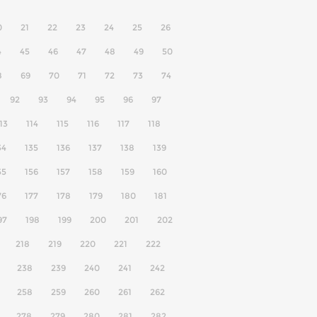
0
21
22
23
24
25
26
4
45
46
47
48
49
50
8
69
70
71
72
73
74
92
93
94
95
96
97
13
114
115
116
117
118
34
135
136
137
138
139
55
156
157
158
159
160
76
177
178
179
180
181
97
198
199
200
201
202
218
219
220
221
222
238
239
240
241
242
258
259
260
261
262
278
279
280
281
282