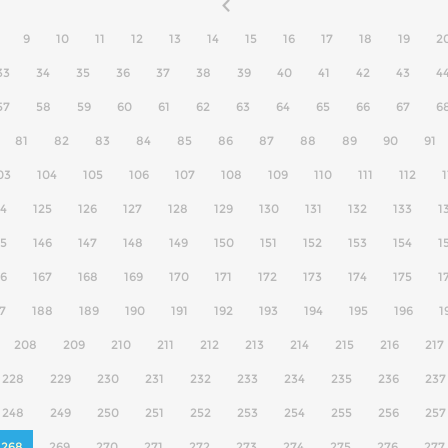
9
10
11
12
13
14
15
16
17
18
19
2
33
34
35
36
37
38
39
40
41
42
43
4
57
58
59
60
61
62
63
64
65
66
67
6
81
82
83
84
85
86
87
88
89
90
91
03
104
105
106
107
108
109
110
111
112
1
24
125
126
127
128
129
130
131
132
133
1
45
146
147
148
149
150
151
152
153
154
1
66
167
168
169
170
171
172
173
174
175
1
7
188
189
190
191
192
193
194
195
196
1
208
209
210
211
212
213
214
215
216
217
228
229
230
231
232
233
234
235
236
237
248
249
250
251
252
253
254
255
256
257
268
269
270
271
272
273
274
275
276
277