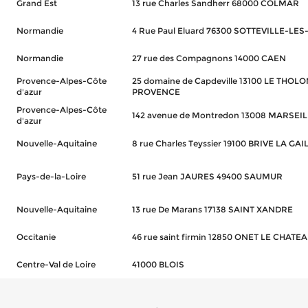
Grand Est
13 rue Charles Sandherr 68000 COLMAR
Normandie
4 Rue Paul Eluard 76300 SOTTEVILLE-LE
Normandie
27 rue des Compagnons 14000 CAEN
Provence-Alpes-Côte
25 domaine de Capdeville 13100 LE THOLO
d'azur
PROVENCE
Provence-Alpes-Côte
142 avenue de Montredon 13008 MARSEI
d'azur
Nouvelle-Aquitaine
8 rue Charles Teyssier 19100 BRIVE LA GA
Pays-de-la-Loire
51 rue Jean JAURES 49400 SAUMUR
Nouvelle-Aquitaine
13 rue De Marans 17138 SAINT XANDRE
Occitanie
46 rue saint firmin 12850 ONET LE CHATE
Centre-Val de Loire
41000 BLOIS