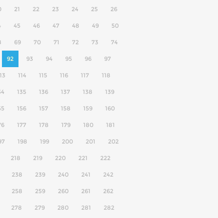
0
21
22
23
24
25
26
4
45
46
47
48
49
50
8
69
70
71
72
73
74
92
93
94
95
96
97
13
114
115
116
117
118
34
135
136
137
138
139
55
156
157
158
159
160
76
177
178
179
180
181
97
198
199
200
201
202
218
219
220
221
222
238
239
240
241
242
258
259
260
261
262
278
279
280
281
282