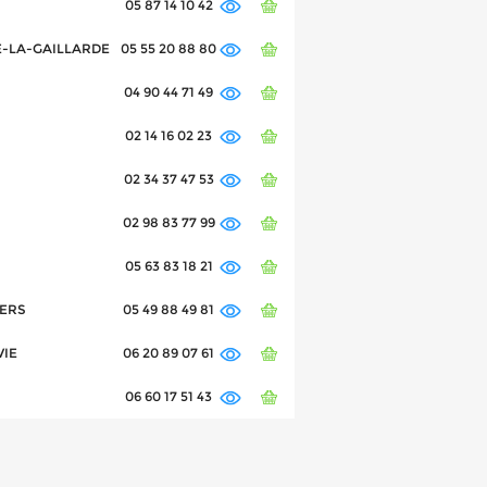
05 87 14 10 42
IVE-LA-GAILLARDE
05 55 20 88 80
04 90 44 71 49
02 14 16 02 23
02 34 37 47 53
02 98 83 77 99
05 63 83 18 21
IERS
05 49 88 49 81
VIE
06 20 89 07 61
06 60 17 51 43