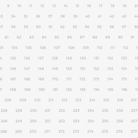
9
10
11
12
13
14
15
16
17
18
19
2
33
34
35
36
37
38
39
40
41
42
43
4
57
58
59
60
61
62
63
64
65
66
67
6
81
82
83
84
85
86
87
88
89
90
91
03
104
105
106
107
108
109
110
111
112
1
24
125
126
127
128
129
130
131
132
133
1
45
146
147
148
149
150
151
152
153
154
1
66
167
168
169
170
171
172
173
174
175
1
7
188
189
190
191
192
193
194
195
196
1
208
209
210
211
212
213
214
215
216
217
228
229
230
231
232
233
234
235
236
237
248
249
250
251
252
253
254
255
256
257
268
269
270
271
272
273
274
275
276
277