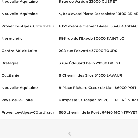
Nouvelle-Aquitaine
5 rue de Verdun 23000 GUERET
Nouvelle-Aquitaine
4, boulevard Pierre Brossolette 19100 BR
Provence-Alpes-Côte d'azur
1057 avenue Clément Ader 13340 ROGNAC
Normandie
586 rue de l’Exode 50000 SAINT LÔ
Centre-Val de Loire
208 rue Febvotte 37000 TOURS
Bretagne
3 rue Édouard Belin 29200 BREST
Occitanie
8 Chemin des Silos 81500 LAVAUR
Nouvelle-Aquitaine
8 Place Richard Cœur de Lion 86000 POIT
Pays-de-la-Loire
6 Impasse St Jospeh 85170 LE POIRÉ SUR 
Provence-Alpes-Côte d'azur
680 chemin de la Forêt 84140 MONTFAVET