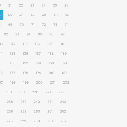
0
21
22
23
24
25
26
4
45
46
47
48
49
50
8
69
70
71
72
73
74
92
93
94
95
96
97
13
114
115
116
117
118
34
135
136
137
138
139
55
156
157
158
159
160
76
177
178
179
180
181
97
198
199
200
201
202
218
219
220
221
222
238
239
240
241
242
258
259
260
261
262
278
279
280
281
282