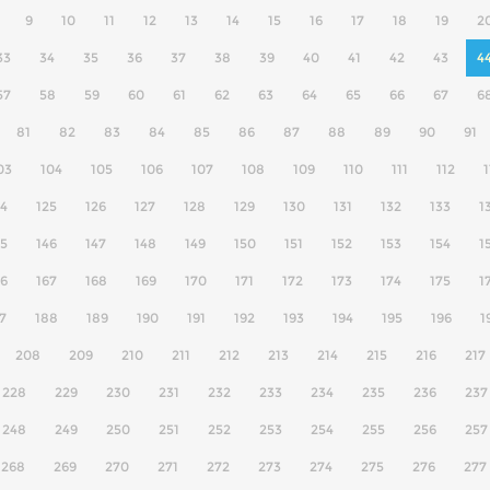
9
10
11
12
13
14
15
16
17
18
19
2
33
34
35
36
37
38
39
40
41
42
43
4
57
58
59
60
61
62
63
64
65
66
67
6
81
82
83
84
85
86
87
88
89
90
91
03
104
105
106
107
108
109
110
111
112
1
24
125
126
127
128
129
130
131
132
133
1
45
146
147
148
149
150
151
152
153
154
1
66
167
168
169
170
171
172
173
174
175
1
7
188
189
190
191
192
193
194
195
196
1
208
209
210
211
212
213
214
215
216
217
228
229
230
231
232
233
234
235
236
237
248
249
250
251
252
253
254
255
256
257
268
269
270
271
272
273
274
275
276
277