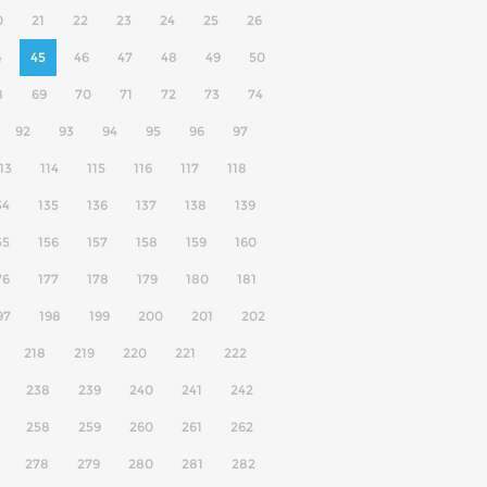
0
21
22
23
24
25
26
4
45
46
47
48
49
50
8
69
70
71
72
73
74
92
93
94
95
96
97
13
114
115
116
117
118
34
135
136
137
138
139
55
156
157
158
159
160
76
177
178
179
180
181
97
198
199
200
201
202
218
219
220
221
222
238
239
240
241
242
258
259
260
261
262
278
279
280
281
282