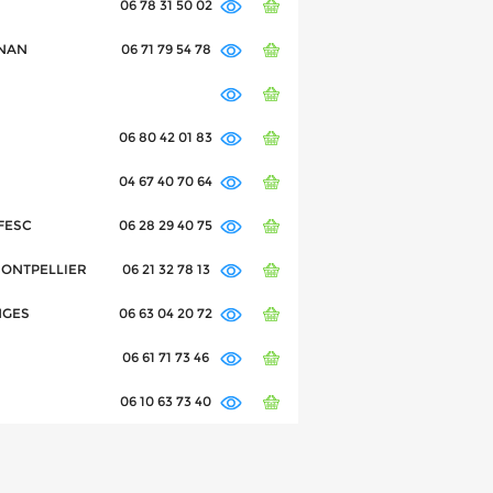
06 78 31 50 02
GNAN
06 71 79 54 78
06 80 42 01 83
04 67 40 70 64
 FESC
06 28 29 40 75
0 MONTPELLIER
06 21 32 78 13
ANGES
06 63 04 20 72
06 61 71 73 46
06 10 63 73 40