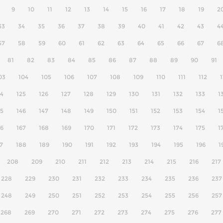
9
10
11
12
13
14
15
16
17
18
19
2
33
34
35
36
37
38
39
40
41
42
43
4
57
58
59
60
61
62
63
64
65
66
67
6
81
82
83
84
85
86
87
88
89
90
91
03
104
105
106
107
108
109
110
111
112
1
24
125
126
127
128
129
130
131
132
133
1
45
146
147
148
149
150
151
152
153
154
1
66
167
168
169
170
171
172
173
174
175
1
7
188
189
190
191
192
193
194
195
196
1
208
209
210
211
212
213
214
215
216
217
228
229
230
231
232
233
234
235
236
237
248
249
250
251
252
253
254
255
256
257
268
269
270
271
272
273
274
275
276
277