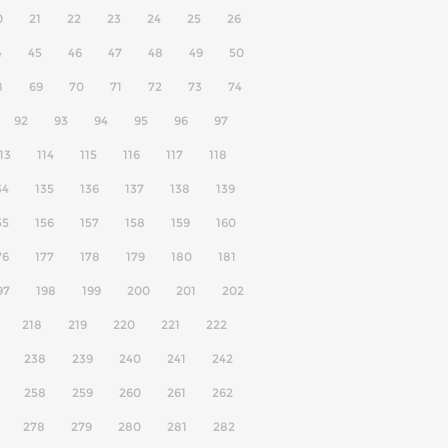
0
21
22
23
24
25
26
4
45
46
47
48
49
50
8
69
70
71
72
73
74
92
93
94
95
96
97
13
114
115
116
117
118
34
135
136
137
138
139
55
156
157
158
159
160
76
177
178
179
180
181
97
198
199
200
201
202
218
219
220
221
222
238
239
240
241
242
258
259
260
261
262
278
279
280
281
282