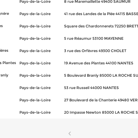
Pays-de-la-Loire
8 rue Maremaillette 49400 SAUMUR
gnère
Pays-de-la-Loire
41 rue des Landes de la Plée 44115 BA
es
Pays-de-la-Loire
Square des Chardonnerets 72250 BRET
Pays-de-la-Loire
5 rue Réaumur 53100 MAYENNE
ières
Pays-de-la-Loire
3 rue des Orfèvres 49300 CHOLET
s Plantes
Pays-de-la-Loire
19 Avenue des Plantes 44100 NANTES
ranly
Pays-de-la-Loire
5 Boulevard Branly 85000 LA ROCHE S
Pays-de-la-Loire
53 rue Russeil 44000 NANTES
Pays-de-la-Loire
27 Boulevard de la Chanterie 49480 
Pays-de-la-Loire
20 Impasse Newton 85000 LA ROCHE 