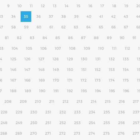
9
10
11
12
13
14
15
16
17
18
19
2
33
34
35
36
37
38
39
40
41
42
43
4
57
58
59
60
61
62
63
64
65
66
67
6
81
82
83
84
85
86
87
88
89
90
91
03
104
105
106
107
108
109
110
111
112
1
24
125
126
127
128
129
130
131
132
133
1
45
146
147
148
149
150
151
152
153
154
1
66
167
168
169
170
171
172
173
174
175
1
7
188
189
190
191
192
193
194
195
196
1
208
209
210
211
212
213
214
215
216
217
228
229
230
231
232
233
234
235
236
237
248
249
250
251
252
253
254
255
256
257
268
269
270
271
272
273
274
275
276
277