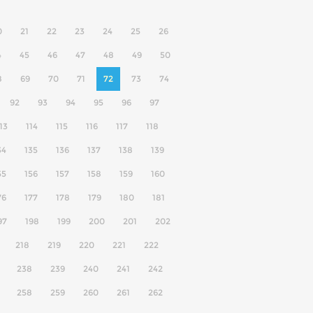
0
21
22
23
24
25
26
4
45
46
47
48
49
50
8
69
70
71
72
73
74
92
93
94
95
96
97
13
114
115
116
117
118
34
135
136
137
138
139
55
156
157
158
159
160
76
177
178
179
180
181
97
198
199
200
201
202
218
219
220
221
222
238
239
240
241
242
258
259
260
261
262