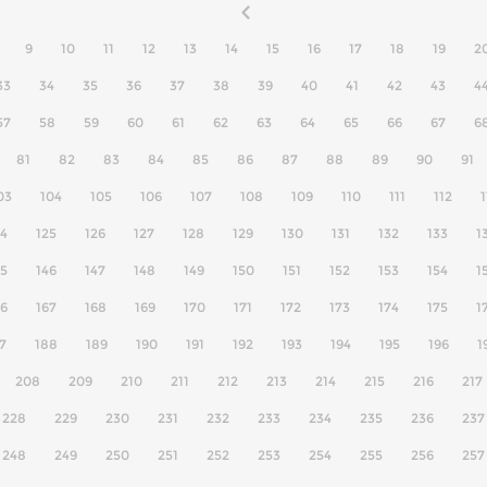
9
10
11
12
13
14
15
16
17
18
19
2
33
34
35
36
37
38
39
40
41
42
43
4
57
58
59
60
61
62
63
64
65
66
67
6
81
82
83
84
85
86
87
88
89
90
91
03
104
105
106
107
108
109
110
111
112
1
24
125
126
127
128
129
130
131
132
133
1
45
146
147
148
149
150
151
152
153
154
1
66
167
168
169
170
171
172
173
174
175
1
7
188
189
190
191
192
193
194
195
196
1
208
209
210
211
212
213
214
215
216
217
228
229
230
231
232
233
234
235
236
237
248
249
250
251
252
253
254
255
256
257