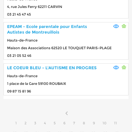
4, rue Jules Ferry 62211 CARVIN
03 21 45 47 45
EPEAM - Ecole parentale pour Enfants
Autistes de Montreuillois
Hauts-de-France
Maison des Associations 62520 LE TOUQUET PARIS-PLAGE
03 21 05 52 46
LE COEUR BLEU - L'AUTISME EN PROGRES
Hauts-de-France
1 place de la Gare 59100 ROUBAIX
09 87 15 81 96
1
2
3
4
5
6
7
8
9
10
11