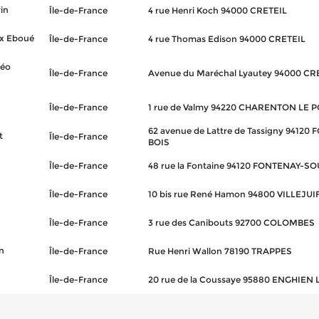
in
Île-de-France
4 rue Henri Koch 94000 CRETEIL
ix Eboué
Île-de-France
4 rue Thomas Edison 94000 CRETEIL
Léo
Île-de-France
Avenue du Maréchal Lyautey 94000 CR
Île-de-France
1 rue de Valmy 94220 CHARENTON LE 
62 avenue de Lattre de Tassigny 9412
t
Île-de-France
BOIS
Île-de-France
48 rue la Fontaine 94120 FONTENAY-S
Île-de-France
10 bis rue René Hamon 94800 VILLEJUI
Île-de-France
3 rue des Canibouts 92700 COLOMBES
n
Île-de-France
Rue Henri Wallon 78190 TRAPPES
Île-de-France
20 rue de la Coussaye 95880 ENGHIEN 