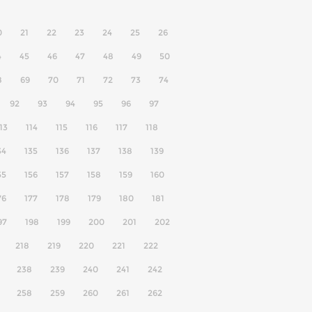
0
21
22
23
24
25
26
4
45
46
47
48
49
50
8
69
70
71
72
73
74
92
93
94
95
96
97
13
114
115
116
117
118
34
135
136
137
138
139
55
156
157
158
159
160
76
177
178
179
180
181
97
198
199
200
201
202
218
219
220
221
222
238
239
240
241
242
258
259
260
261
262