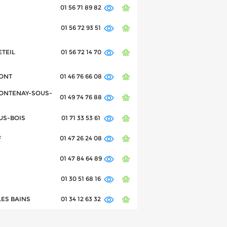
01 56 71 89 82
01 56 72 93 51
ETEIL
01 56 72 14 70
PONT
01 46 76 66 08
0 FONTENAY-SOUS-
01 49 74 76 88
OUS-BOIS
01 71 33 53 61
F
01 47 26 24 08
01 47 84 64 89
01 30 51 68 16
LES BAINS
01 34 12 63 32