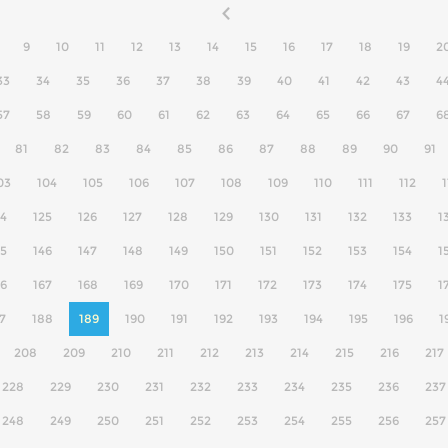
9
10
11
12
13
14
15
16
17
18
19
2
33
34
35
36
37
38
39
40
41
42
43
4
57
58
59
60
61
62
63
64
65
66
67
6
81
82
83
84
85
86
87
88
89
90
91
03
104
105
106
107
108
109
110
111
112
1
24
125
126
127
128
129
130
131
132
133
1
45
146
147
148
149
150
151
152
153
154
1
66
167
168
169
170
171
172
173
174
175
1
7
188
189
190
191
192
193
194
195
196
1
208
209
210
211
212
213
214
215
216
217
228
229
230
231
232
233
234
235
236
237
248
249
250
251
252
253
254
255
256
257