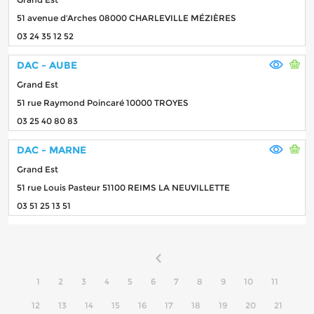
51 avenue d'Arches 08000 CHARLEVILLE MÉZIÈRES
03 24 35 12 52
DAC - AUBE
Grand Est
51 rue Raymond Poincaré 10000 TROYES
03 25 40 80 83
DAC - MARNE
Grand Est
51 rue Louis Pasteur 51100 REIMS LA NEUVILLETTE
03 51 25 13 51
1
2
3
4
5
6
7
8
9
10
11
12
13
14
15
16
17
18
19
20
21