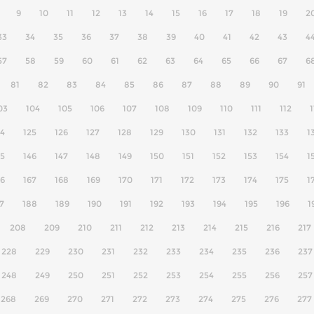
9
10
11
12
13
14
15
16
17
18
19
2
33
34
35
36
37
38
39
40
41
42
43
4
57
58
59
60
61
62
63
64
65
66
67
6
81
82
83
84
85
86
87
88
89
90
91
03
104
105
106
107
108
109
110
111
112
1
24
125
126
127
128
129
130
131
132
133
1
45
146
147
148
149
150
151
152
153
154
1
66
167
168
169
170
171
172
173
174
175
1
7
188
189
190
191
192
193
194
195
196
1
208
209
210
211
212
213
214
215
216
217
228
229
230
231
232
233
234
235
236
237
248
249
250
251
252
253
254
255
256
257
268
269
270
271
272
273
274
275
276
277