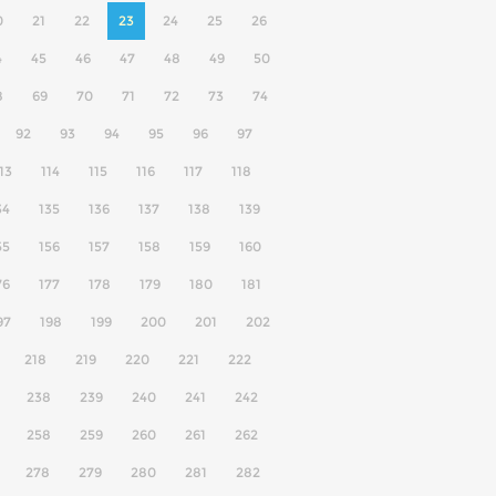
0
21
22
23
24
25
26
4
45
46
47
48
49
50
8
69
70
71
72
73
74
92
93
94
95
96
97
13
114
115
116
117
118
34
135
136
137
138
139
55
156
157
158
159
160
76
177
178
179
180
181
97
198
199
200
201
202
218
219
220
221
222
238
239
240
241
242
258
259
260
261
262
278
279
280
281
282