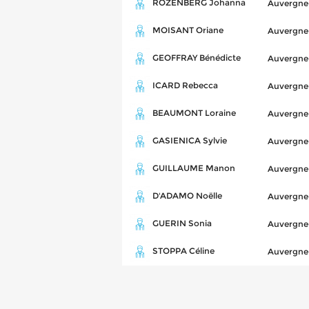
ROZENBERG Johanna
Auvergne
MOISANT Oriane
Auvergne
GEOFFRAY Bénédicte
Auvergne
ICARD Rebecca
Auvergne
BEAUMONT Loraine
Auvergne
GASIENICA Sylvie
Auvergne
GUILLAUME Manon
Auvergne
D'ADAMO Noëlle
Auvergne
GUERIN Sonia
Auvergne
STOPPA Céline
Auvergne