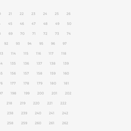
0
21
22
23
24
25
26
4
45
46
47
48
49
50
8
69
70
71
72
73
74
92
93
94
95
96
97
13
114
115
116
117
118
34
135
136
137
138
139
55
156
157
158
159
160
76
177
178
179
180
181
97
198
199
200
201
202
218
219
220
221
222
238
239
240
241
242
258
259
260
261
262