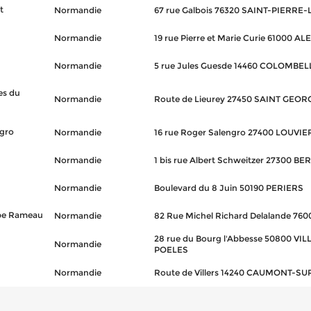
t
Normandie
67 rue Galbois 76320 SAINT-PIERRE
Normandie
19 rue Pierre et Marie Curie 61000 
Normandie
5 rue Jules Guesde 14460 COLOMBEL
es du
Normandie
Route de Lieurey 27450 SAINT GEOR
ngro
Normandie
16 rue Roger Salengro 27400 LOUVIE
Normandie
1 bis rue Albert Schweitzer 27300 BE
Normandie
Boulevard du 8 Juin 50190 PERIERS
ppe Rameau
Normandie
82 Rue Michel Richard Delalande 7
28 rue du Bourg l'Abbesse 50800 VI
Normandie
POELES
Normandie
Route de Villers 14240 CAUMONT-S