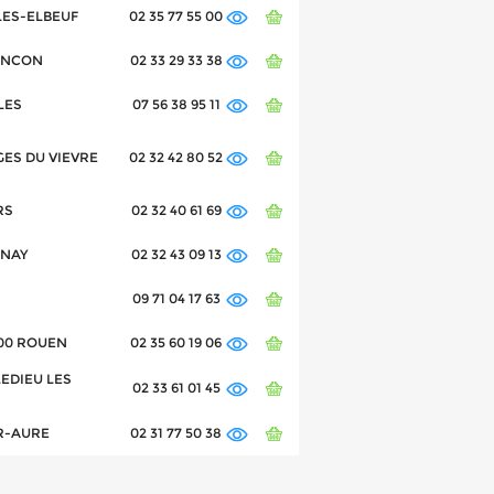
-LES-ELBEUF
02 35 77 55 00
ALENCON
02 33 29 33 38
LES
07 56 38 95 11
GES DU VIEVRE
02 32 42 80 52
RS
02 32 40 61 69
RNAY
02 32 43 09 13
09 71 04 17 63
6000 ROUEN
02 35 60 19 06
LLEDIEU LES
02 33 61 01 45
UR-AURE
02 31 77 50 38