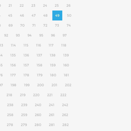
0
21
22
23
24
25
26
4
45
46
47
48
49
50
8
69
70
71
72
73
74
92
93
94
95
96
97
13
114
115
116
117
118
34
135
136
137
138
139
55
156
157
158
159
160
76
177
178
179
180
181
97
198
199
200
201
202
218
219
220
221
222
238
239
240
241
242
258
259
260
261
262
278
279
280
281
282