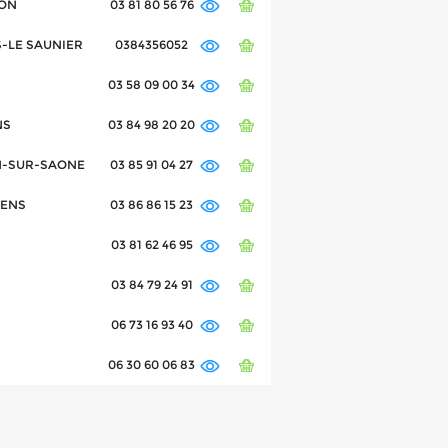
CON
03 81 80 56 76
NS-LE SAUNIER
0384356052
03 58 09 00 34
NS
03 84 98 20 20
LON-SUR-SAONE
03 85 91 04 27
 SENS
03 86 86 15 23
03 81 62 46 95
03 84 79 24 91
06 73 16 93 40
06 30 60 06 83