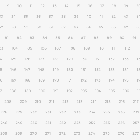
9
10
11
12
13
14
15
16
17
18
19
2
33
34
35
36
37
38
39
40
41
42
43
4
57
58
59
60
61
62
63
64
65
66
67
6
81
82
83
84
85
86
87
88
89
90
91
03
104
105
106
107
108
109
110
111
112
1
24
125
126
127
128
129
130
131
132
133
1
45
146
147
148
149
150
151
152
153
154
1
66
167
168
169
170
171
172
173
174
175
1
7
188
189
190
191
192
193
194
195
196
1
208
209
210
211
212
213
214
215
216
217
228
229
230
231
232
233
234
235
236
237
248
249
250
251
252
253
254
255
256
257
268
269
270
271
272
273
274
275
276
277