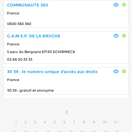
COMMUNAUTE 360
France
0800 360 360
C.A.M.S.P. DE LA BRUCHE
France
5 parc du Bergopre 67130 SCHIRMECK
03 88 50 33 35
30 39 : le numéro unique d’accès aux droits
France
30 39 : gratuit et anonyme
1
2
3
4
5
6
7
8
9
10
11