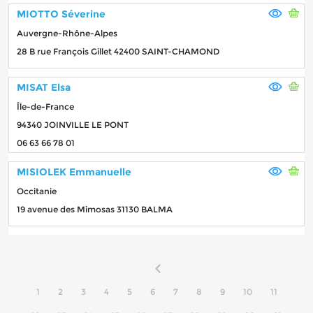
MIOTTO Séverine
Auvergne-Rhône-Alpes
28 B rue François Gillet 42400 SAINT-CHAMOND
MISAT Elsa
Île-de-France
94340 JOINVILLE LE PONT
06 63 66 78 01
MISIOLEK Emmanuelle
Occitanie
19 avenue des Mimosas 31130 BALMA
1
2
3
4
5
6
7
8
9
10
11