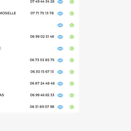
07 49 44 34 26
R MOSELLE
07 71 75 13 78
06 99 02 51 46
E
06 73 53 85 75
06 30 15 67 13
06 87 24 48 46
RAS
06 99 46 65 33
06 31 89 07 98