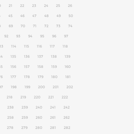
0
21
22
23
24
25
26
4
45
46
47
48
49
50
8
69
70
71
72
73
74
92
93
94
95
96
97
13
114
115
116
117
118
34
135
136
137
138
139
55
156
157
158
159
160
76
177
178
179
180
181
97
198
199
200
201
202
218
219
220
221
222
238
239
240
241
242
258
259
260
261
262
278
279
280
281
282