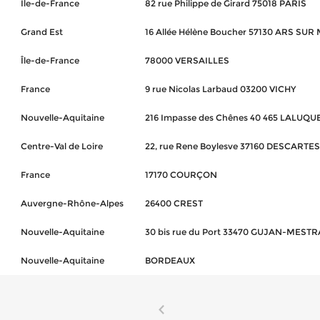
Île-de-France
82 rue Philippe de Girard 75018 PARIS
Grand Est
16 Allée Hélène Boucher 57130 ARS SU
Île-de-France
78000 VERSAILLES
France
9 rue Nicolas Larbaud 03200 VICHY
Nouvelle-Aquitaine
216 Impasse des Chênes 40 465 LALUQU
Centre-Val de Loire
22, rue Rene Boylesve 37160 DESCARTES
France
17170 COURÇON
Auvergne-Rhône-Alpes
26400 CREST
Nouvelle-Aquitaine
30 bis rue du Port 33470 GUJAN-MEST
Nouvelle-Aquitaine
BORDEAUX