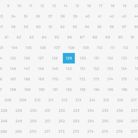
9
10
11
12
13
14
15
16
17
18
19
2
33
34
35
36
37
38
39
40
41
42
43
4
57
58
59
60
61
62
63
64
65
66
67
6
81
82
83
84
85
86
87
88
89
90
91
03
104
105
106
107
108
109
110
111
112
1
24
125
126
127
128
129
130
131
132
133
1
45
146
147
148
149
150
151
152
153
154
1
66
167
168
169
170
171
172
173
174
175
1
7
188
189
190
191
192
193
194
195
196
1
208
209
210
211
212
213
214
215
216
217
228
229
230
231
232
233
234
235
236
237
248
249
250
251
252
253
254
255
256
257
268
269
270
271
272
273
274
275
276
277