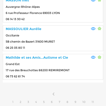
MASSON Inès
Auvergne-Rhône-Alpes
6 rue Professeur Florence 69003 LYON
06 14 13 30 42
MASSOULIER Aurélie
Occitanie
5B chemin de Bazert 31600 MURET
06 25 05 80 11
Mathilde et ses Amis...Autisme et Cie
Grand Est
17 rue des Breuchottes 88200 REMIREMONT
06 73 62 61 74
1
2
3
4
5
6
7
8
9
10
11