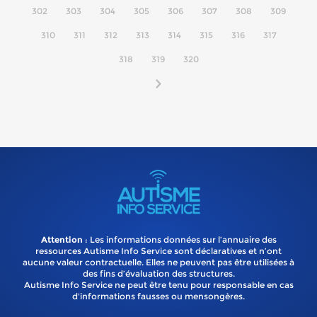
302
303
304
305
306
307
308
309
310
311
312
313
314
315
316
317
318
319
320
Attention
: Les informations données sur l’annuaire des
ressources Autisme Info Service sont déclaratives et n’ont
aucune valeur contractuelle. Elles ne peuvent pas être utilisées à
des fins d’évaluation des structures.
Autisme Info Service ne peut être tenu pour responsable en cas
d'informations fausses ou mensongères.