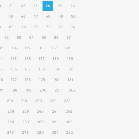
0
21
22
23
24
25
26
4
45
46
47
48
49
50
8
69
70
71
72
73
74
92
93
94
95
96
97
13
114
115
116
117
118
34
135
136
137
138
139
55
156
157
158
159
160
76
177
178
179
180
181
97
198
199
200
201
202
218
219
220
221
222
238
239
240
241
242
258
259
260
261
262
278
279
280
281
282