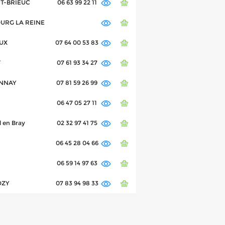
INT-BRIEUC
06 63 99 22 11
BOURG LA REINE
AUX
07 64 00 53 83
T
07 61 93 34 27
ANNAY
07 81 59 26 99
06 47 05 27 11
 en Bray
02 32 97 41 75
06 45 28 04 66
06 59 14 97 63
OZY
07 83 94 98 33