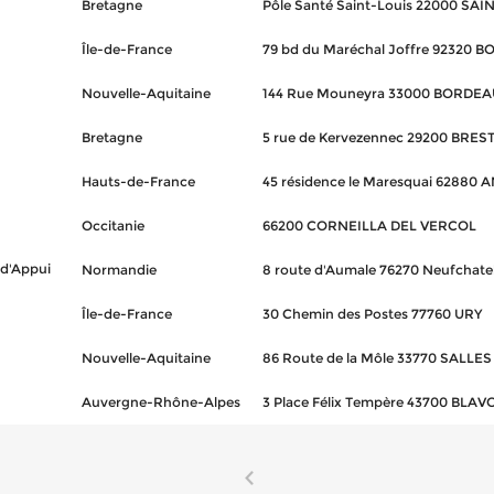
Bretagne
Pôle Santé Saint-Louis 22000 SA
Île-de-France
79 bd du Maréchal Joffre 92320 
Nouvelle-Aquitaine
144 Rue Mouneyra 33000 BORDE
Bretagne
5 rue de Kervezennec 29200 BRES
Hauts-de-France
45 résidence le Maresquai 62880 
Occitanie
66200 CORNEILLA DEL VERCOL
 d'Appui
Normandie
8 route d'Aumale 76270 Neufchatel
Île-de-France
30 Chemin des Postes 77760 URY
Nouvelle-Aquitaine
86 Route de la Môle 33770 SALLES
Auvergne-Rhône-Alpes
3 Place Félix Tempère 43700 BLAV