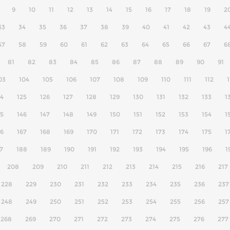
9
10
11
12
13
14
15
16
17
18
19
2
33
34
35
36
37
38
39
40
41
42
43
4
57
58
59
60
61
62
63
64
65
66
67
6
81
82
83
84
85
86
87
88
89
90
91
03
104
105
106
107
108
109
110
111
112
1
24
125
126
127
128
129
130
131
132
133
1
45
146
147
148
149
150
151
152
153
154
1
66
167
168
169
170
171
172
173
174
175
1
7
188
189
190
191
192
193
194
195
196
1
208
209
210
211
212
213
214
215
216
217
228
229
230
231
232
233
234
235
236
237
248
249
250
251
252
253
254
255
256
257
268
269
270
271
272
273
274
275
276
277