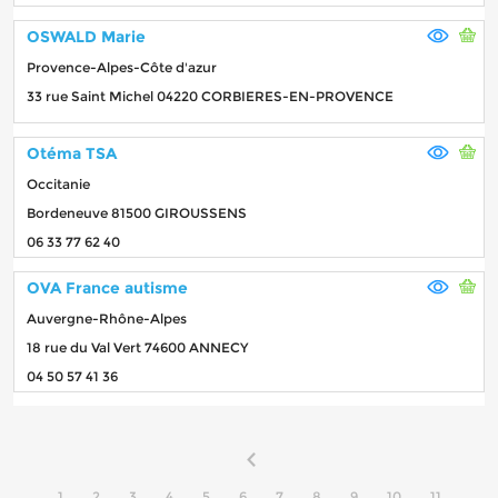
OSWALD Marie
Provence-Alpes-Côte d'azur
33 rue Saint Michel 04220 CORBIERES-EN-PROVENCE
Otéma TSA
Occitanie
Bordeneuve 81500 GIROUSSENS
06 33 77 62 40
OVA France autisme
Auvergne-Rhône-Alpes
18 rue du Val Vert 74600 ANNECY
04 50 57 41 36
1
2
3
4
5
6
7
8
9
10
11