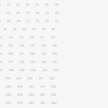
0
21
22
23
24
25
26
4
45
46
47
48
49
50
8
69
70
71
72
73
74
92
93
94
95
96
97
13
114
115
116
117
118
34
135
136
137
138
139
55
156
157
158
159
160
76
177
178
179
180
181
97
198
199
200
201
202
218
219
220
221
222
238
239
240
241
242
258
259
260
261
262
278
279
280
281
282