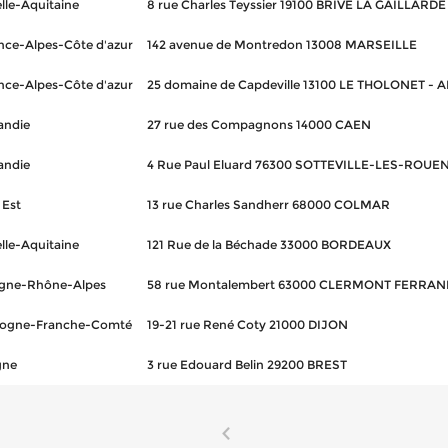
lle-Aquitaine
8 rue Charles Teyssier 19100 BRIVE LA GAILLARDE
nce-Alpes-Côte d'azur
142 avenue de Montredon 13008 MARSEILLE
nce-Alpes-Côte d'azur
25 domaine de Capdeville 13100 LE THOLONET -
ndie
27 rue des Compagnons 14000 CAEN
ndie
4 Rue Paul Eluard 76300 SOTTEVILLE-LES-ROUE
 Est
13 rue Charles Sandherr 68000 COLMAR
lle-Aquitaine
121 Rue de la Béchade 33000 BORDEAUX
gne-Rhône-Alpes
58 rue Montalembert 63000 CLERMONT FERRAN
ogne-Franche-Comté
19-21 rue René Coty 21000 DIJON
gne
3 rue Edouard Belin 29200 BREST