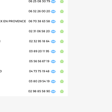
06 25 08 30 79
06 32 26 00 20
 AIX EN PROVENCE
06 70 38 63 58
02 31 06 58 20
N
02 32 95 18 64
03 89 20 11 95
05 56 56 67 19
D
04 73 75 19 48
03 80 29 54 19
02 98 85 58 90