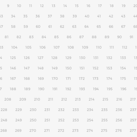
9
10
11
12
13
14
15
16
17
18
19
2
33
34
35
36
37
38
39
40
41
42
43
4
57
58
59
60
61
62
63
64
65
66
67
6
81
82
83
84
85
86
87
88
89
90
91
03
104
105
106
107
108
109
110
111
112
1
24
125
126
127
128
129
130
131
132
133
1
45
146
147
148
149
150
151
152
153
154
1
66
167
168
169
170
171
172
173
174
175
1
7
188
189
190
191
192
193
194
195
196
1
208
209
210
211
212
213
214
215
216
217
228
229
230
231
232
233
234
235
236
237
248
249
250
251
252
253
254
255
256
257
268
269
270
271
272
273
274
275
276
277