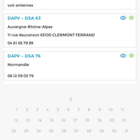
voir antennes
DAPV - DSA 63
Auvergne-Rhône-Alpes
11 rue Vaucanson 63100 CLERMONT FERRAND
04 81 65 79 99
DAPV - DSA 76
Normandie
06 12 09 03 79
1
2
3
4
5
6
7
8
9
10
11
12
13
14
15
16
17
18
19
20
21
22
23
24
25
26
27
28
29
30
31