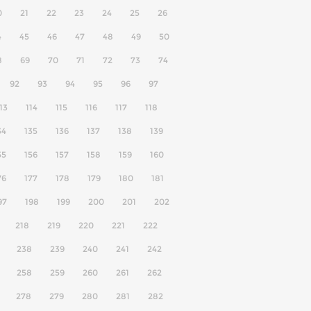
0
21
22
23
24
25
26
4
45
46
47
48
49
50
8
69
70
71
72
73
74
92
93
94
95
96
97
13
114
115
116
117
118
34
135
136
137
138
139
55
156
157
158
159
160
76
177
178
179
180
181
97
198
199
200
201
202
218
219
220
221
222
238
239
240
241
242
258
259
260
261
262
278
279
280
281
282