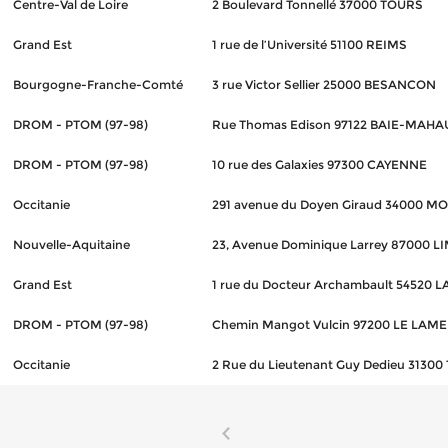
Centre-Val de Loire
2 Boulevard Tonnellé 37000 TOURS
Grand Est
1 rue de l’Université 51100 REIMS
Bourgogne-Franche-Comté
3 rue Victor Sellier 25000 BESANCON
DROM - PTOM (97-98)
Rue Thomas Edison 97122 BAIE-MAHA
DROM - PTOM (97-98)
10 rue des Galaxies 97300 CAYENNE
Occitanie
291 avenue du Doyen Giraud 34000 M
Nouvelle-Aquitaine
23, Avenue Dominique Larrey 87000 
Grand Est
1 rue du Docteur Archambault 54520 
DROM - PTOM (97-98)
Chemin Mangot Vulcin 97200 LE LAM
Occitanie
2 Rue du Lieutenant Guy Dedieu 3130