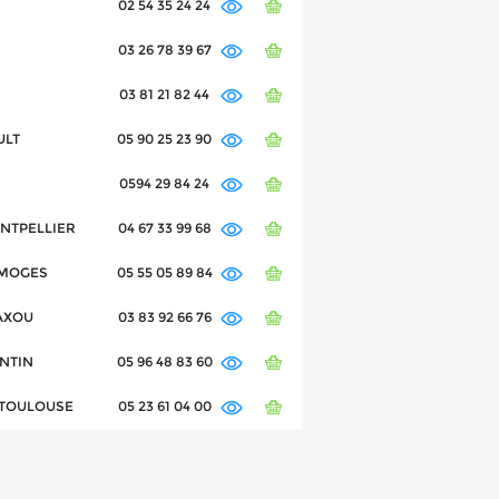
02 54 35 24 24
03 26 78 39 67
03 81 21 82 44
ULT
05 90 25 23 90
0594 29 84 24
ONTPELLIER
04 67 33 99 68
LIMOGES
05 55 05 89 84
LAXOU
03 83 92 66 76
ENTIN
05 96 48 83 60
0 TOULOUSE
05 23 61 04 00