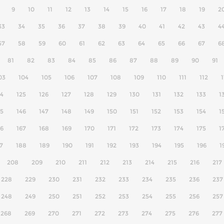
9
10
11
12
13
14
15
16
17
18
19
2
33
34
35
36
37
38
39
40
41
42
43
4
57
58
59
60
61
62
63
64
65
66
67
6
81
82
83
84
85
86
87
88
89
90
91
03
104
105
106
107
108
109
110
111
112
1
24
125
126
127
128
129
130
131
132
133
1
45
146
147
148
149
150
151
152
153
154
1
66
167
168
169
170
171
172
173
174
175
1
7
188
189
190
191
192
193
194
195
196
1
208
209
210
211
212
213
214
215
216
217
228
229
230
231
232
233
234
235
236
237
248
249
250
251
252
253
254
255
256
257
268
269
270
271
272
273
274
275
276
277