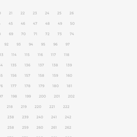
0
21
22
23
24
25
26
4
45
46
47
48
49
50
8
69
70
71
72
73
74
92
93
94
95
96
97
13
114
115
116
117
118
34
135
136
137
138
139
55
156
157
158
159
160
76
177
178
179
180
181
97
198
199
200
201
202
218
219
220
221
222
238
239
240
241
242
258
259
260
261
262