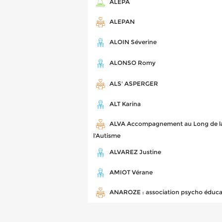
ALEPA
ALEPAN
ALOIN Séverine
ALONSO Romy
ALS' ASPERGER
ALT Karina
ALVA Accompagnement au Long de la
l'Autisme
ALVAREZ Justine
AMIOT Vérane
ANAROZE : association psycho éduca