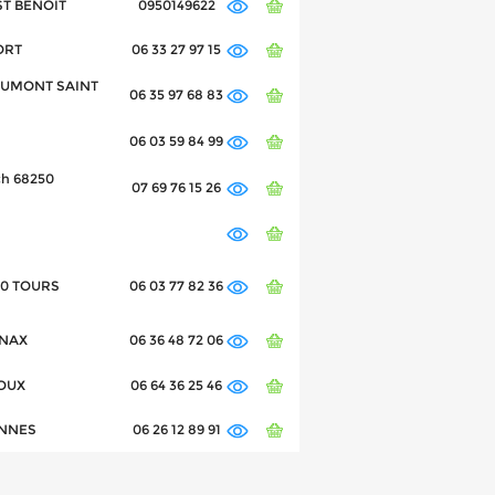
 ST BENOIT
0950149622
IORT
06 33 27 97 15
BEAUMONT SAINT
06 35 97 68 83
06 03 59 84 99
ch 68250
07 69 76 15 26
000 TOURS
06 03 77 82 36
NNAX
06 36 48 72 06
MOUX
06 64 36 25 46
CENNES
06 26 12 89 91