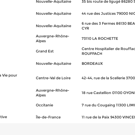
Nouvelle-Aquitaine
35 bis route de ligugé 86280
Nouvelle-Aquitaine
44 rue des Justices 79000 N
6 rue des 3 Fermes 86130 
Nouvelle-Aquitaine
CYR
Auvergne-Rhône-
73110 LA ROCHETTE
Alpes
Centre Hospitalier de Rouffa
Grand Est
ROUFFACH
Nouvelle-Aquitaine
BORDEAUX
 Vie pour
Centre-Val de Loire
42-44, rue de la Scellerie 37
Auvergne-Rhône-
18 rue Castellion 01100 OYO
Alpes
Occitanie
7 rue du Cougaing 11300 LI
tive
Île-de-France
11 rue de la Paix 94300 VIN