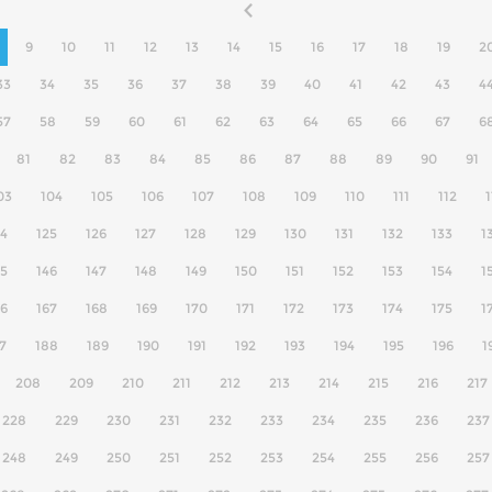
9
10
11
12
13
14
15
16
17
18
19
2
33
34
35
36
37
38
39
40
41
42
43
4
57
58
59
60
61
62
63
64
65
66
67
6
81
82
83
84
85
86
87
88
89
90
91
03
104
105
106
107
108
109
110
111
112
1
24
125
126
127
128
129
130
131
132
133
1
45
146
147
148
149
150
151
152
153
154
1
66
167
168
169
170
171
172
173
174
175
1
7
188
189
190
191
192
193
194
195
196
1
208
209
210
211
212
213
214
215
216
217
228
229
230
231
232
233
234
235
236
237
248
249
250
251
252
253
254
255
256
257