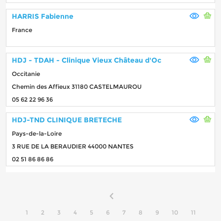
HARRIS Fabienne
France
HDJ - TDAH - Clinique Vieux Château d'Oc
Occitanie
Chemin des Affieux 31180 CASTELMAUROU
05 62 22 96 36
HDJ-TND CLINIQUE BRETECHE
Pays-de-la-Loire
3 RUE DE LA BERAUDIER 44000 NANTES
02 51 86 86 86
1
2
3
4
5
6
7
8
9
10
11