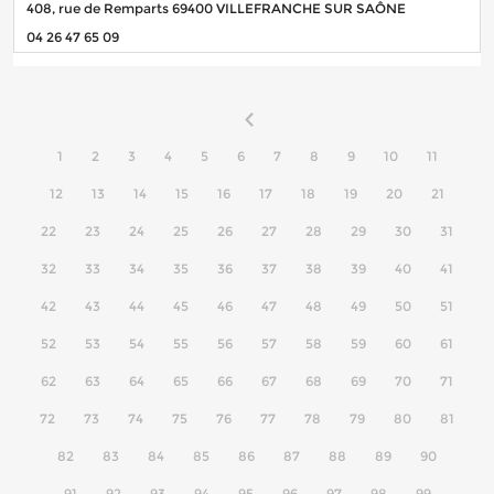
408, rue de Remparts 69400 VILLEFRANCHE SUR SAÔNE
04 26 47 65 09
1
2
3
4
5
6
7
8
9
10
11
12
13
14
15
16
17
18
19
20
21
22
23
24
25
26
27
28
29
30
31
32
33
34
35
36
37
38
39
40
41
42
43
44
45
46
47
48
49
50
51
52
53
54
55
56
57
58
59
60
61
62
63
64
65
66
67
68
69
70
71
72
73
74
75
76
77
78
79
80
81
82
83
84
85
86
87
88
89
90
91
92
93
94
95
96
97
98
99