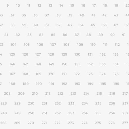
9
10
11
12
13
14
15
16
17
18
19
2
33
34
35
36
37
38
39
40
41
42
43
4
57
58
59
60
61
62
63
64
65
66
67
6
81
82
83
84
85
86
87
88
89
90
91
03
104
105
106
107
108
109
110
111
112
1
24
125
126
127
128
129
130
131
132
133
1
45
146
147
148
149
150
151
152
153
154
1
66
167
168
169
170
171
172
173
174
175
1
7
188
189
190
191
192
193
194
195
196
1
208
209
210
211
212
213
214
215
216
217
228
229
230
231
232
233
234
235
236
237
248
249
250
251
252
253
254
255
256
257
268
269
270
271
272
273
274
275
276
277