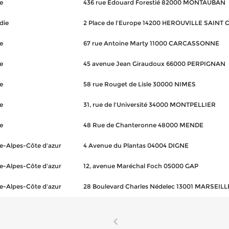
e
436 rue Édouard Forestié 82000 MONTAUBAN
die
2 Place de l'Europe 14200 HEROUVILLE SAINT 
e
67 rue Antoine Marty 11000 CARCASSONNE
e
45 avenue Jean Giraudoux 66000 PERPIGNAN
e
58 rue Rouget de Lisle 30000 NIMES
e
31, rue de l'Université 34000 MONTPELLIER
e
48 Rue de Chanteronne 48000 MENDE
e-Alpes-Côte d'azur
4 Avenue du Plantas 04004 DIGNE
e-Alpes-Côte d'azur
12, avenue Maréchal Foch 05000 GAP
e-Alpes-Côte d'azur
28 Boulevard Charles Nédelec 13001 MARSEILL