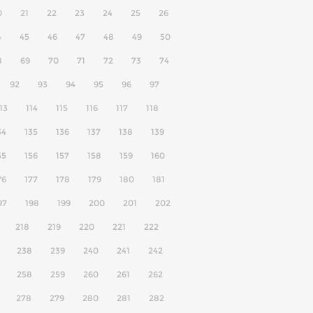
0
21
22
23
24
25
26
4
45
46
47
48
49
50
8
69
70
71
72
73
74
92
93
94
95
96
97
13
114
115
116
117
118
34
135
136
137
138
139
55
156
157
158
159
160
76
177
178
179
180
181
97
198
199
200
201
202
218
219
220
221
222
238
239
240
241
242
258
259
260
261
262
278
279
280
281
282