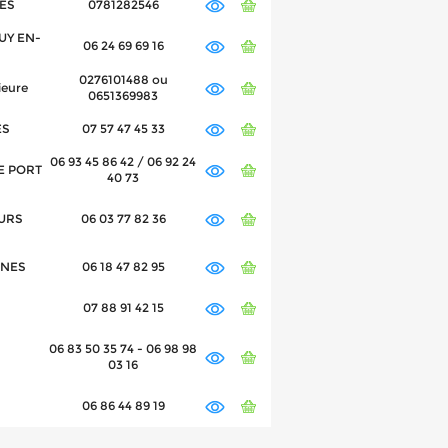
VES
0781282546
PUY EN-
06 24 69 69 16
0276101488 ou
ieure
0651369983
ES
07 57 47 45 33
06 93 45 86 42 / 06 92 24
LE PORT
40 73
OURS
06 03 77 82 36
NNES
06 18 47 82 95
07 88 91 42 15
06 83 50 35 74 - 06 98 98
03 16
06 86 44 89 19