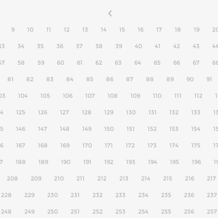
9
10
11
12
13
14
15
16
17
18
19
2
33
34
35
36
37
38
39
40
41
42
43
4
57
58
59
60
61
62
63
64
65
66
67
6
81
82
83
84
85
86
87
88
89
90
91
03
104
105
106
107
108
109
110
111
112
1
24
125
126
127
128
129
130
131
132
133
1
45
146
147
148
149
150
151
152
153
154
1
66
167
168
169
170
171
172
173
174
175
1
7
188
189
190
191
192
193
194
195
196
1
208
209
210
211
212
213
214
215
216
217
228
229
230
231
232
233
234
235
236
237
248
249
250
251
252
253
254
255
256
257