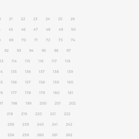
0
21
22
23
24
25
26
4
45
46
47
48
49
50
8
69
70
71
72
73
74
92
93
94
95
96
97
13
114
115
116
117
118
34
135
136
137
138
139
55
156
157
158
159
160
76
177
178
179
180
181
97
198
199
200
201
202
218
219
220
221
222
238
239
240
241
242
258
259
260
261
262