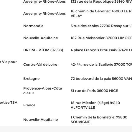
Auvergne-Rhône-Alpes
132 rue de la République 38140 RI
18 chemin de Gendriac 43000 LE 
Auvergne-Rhône-Alpes
VELAY
Normandie
5 rue des écoles 27790 Rosay sur L
Nouvelle-Aquitaine
182 Rue Meissonier 87000 LIMOG
DROM - PTOM (97-98)
4 place François Broussais 97420 
 Vie pour
Centre-Val de Loire
42-44, rue de la Scellerie 37000 T
Bretagne
72 boulevard de la paix 56000 VA
Provence-Alpes-Côte
31 rue de Paris 06000 NICE
d'azur
ertise TSA
18 rue Micolon (siège) 94140
France
ALFORTVILLE
1 Chemin de la Bonnetrie. 79800
Nouvelle-Aquitaine
SOUVIGNE