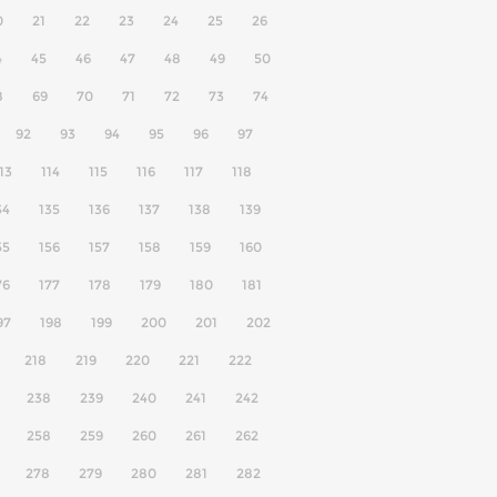
0
21
22
23
24
25
26
4
45
46
47
48
49
50
8
69
70
71
72
73
74
92
93
94
95
96
97
13
114
115
116
117
118
34
135
136
137
138
139
55
156
157
158
159
160
76
177
178
179
180
181
97
198
199
200
201
202
218
219
220
221
222
238
239
240
241
242
258
259
260
261
262
278
279
280
281
282