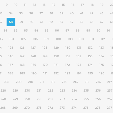
9
10
11
12
13
14
15
16
17
18
19
2
33
34
35
36
37
38
39
40
41
42
43
4
57
58
59
60
61
62
63
64
65
66
67
6
81
82
83
84
85
86
87
88
89
90
91
03
104
105
106
107
108
109
110
111
112
1
24
125
126
127
128
129
130
131
132
133
1
45
146
147
148
149
150
151
152
153
154
1
66
167
168
169
170
171
172
173
174
175
1
7
188
189
190
191
192
193
194
195
196
1
208
209
210
211
212
213
214
215
216
217
228
229
230
231
232
233
234
235
236
237
248
249
250
251
252
253
254
255
256
257
268
269
270
271
272
273
274
275
276
277