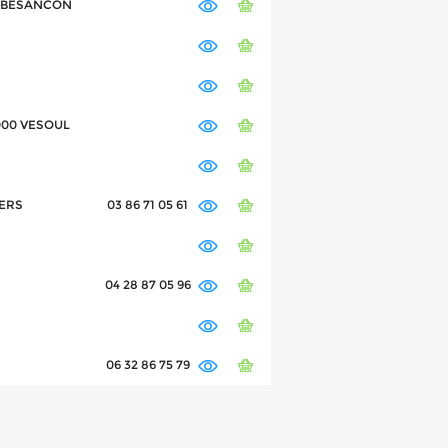
000 BESANCON
0000 VESOUL
VERS
03 86 71 05 61
04 28 87 05 96
06 32 86 75 79