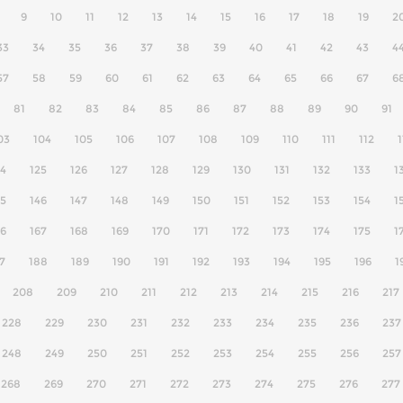
9
10
11
12
13
14
15
16
17
18
19
2
33
34
35
36
37
38
39
40
41
42
43
4
57
58
59
60
61
62
63
64
65
66
67
6
81
82
83
84
85
86
87
88
89
90
91
03
104
105
106
107
108
109
110
111
112
1
24
125
126
127
128
129
130
131
132
133
1
45
146
147
148
149
150
151
152
153
154
1
66
167
168
169
170
171
172
173
174
175
1
7
188
189
190
191
192
193
194
195
196
1
208
209
210
211
212
213
214
215
216
217
228
229
230
231
232
233
234
235
236
237
248
249
250
251
252
253
254
255
256
257
268
269
270
271
272
273
274
275
276
277