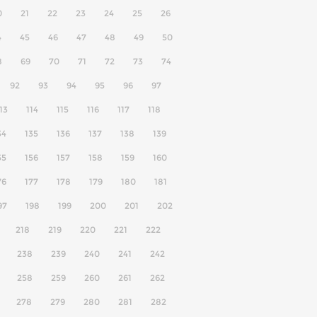
0
21
22
23
24
25
26
4
45
46
47
48
49
50
8
69
70
71
72
73
74
92
93
94
95
96
97
13
114
115
116
117
118
34
135
136
137
138
139
55
156
157
158
159
160
76
177
178
179
180
181
97
198
199
200
201
202
218
219
220
221
222
238
239
240
241
242
258
259
260
261
262
278
279
280
281
282