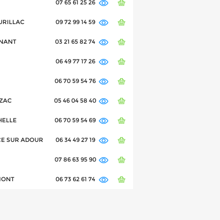
07 65 61 25 26
AURILLAC
09 72 99 14 59
ENANT
03 21 65 82 74
06 49 77 17 26
06 70 59 54 76
NZAC
05 46 04 58 40
HELLE
06 70 59 54 69
ICE SUR ADOUR
06 34 49 27 19
07 86 63 95 90
EMONT
06 73 62 61 74