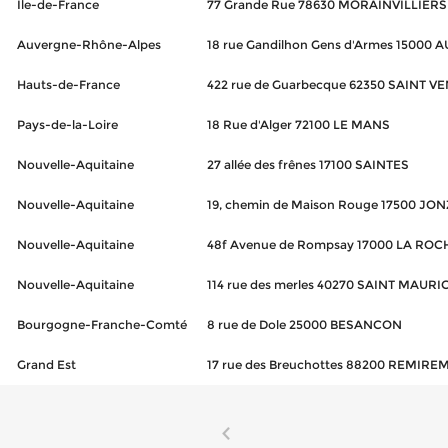
Île-de-France
77 Grande Rue 78630 MORAINVILLIERS
Auvergne-Rhône-Alpes
18 rue Gandilhon Gens d'Armes 15000 
Hauts-de-France
422 rue de Guarbecque 62350 SAINT V
Pays-de-la-Loire
18 Rue d'Alger 72100 LE MANS
Nouvelle-Aquitaine
27 allée des frênes 17100 SAINTES
Nouvelle-Aquitaine
19, chemin de Maison Rouge 17500 JO
Nouvelle-Aquitaine
48f Avenue de Rompsay 17000 LA ROC
Nouvelle-Aquitaine
114 rue des merles 40270 SAINT MAUR
Bourgogne-Franche-Comté
8 rue de Dole 25000 BESANCON
Grand Est
17 rue des Breuchottes 88200 REMIR