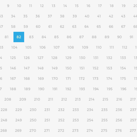
9
10
11
12
13
14
15
16
17
18
19
2
33
34
35
36
37
38
39
40
41
42
43
4
57
58
59
60
61
62
63
64
65
66
67
6
81
82
83
84
85
86
87
88
89
90
91
03
104
105
106
107
108
109
110
111
112
1
24
125
126
127
128
129
130
131
132
133
1
45
146
147
148
149
150
151
152
153
154
1
66
167
168
169
170
171
172
173
174
175
1
7
188
189
190
191
192
193
194
195
196
1
208
209
210
211
212
213
214
215
216
217
228
229
230
231
232
233
234
235
236
237
248
249
250
251
252
253
254
255
256
257
268
269
270
271
272
273
274
275
276
277