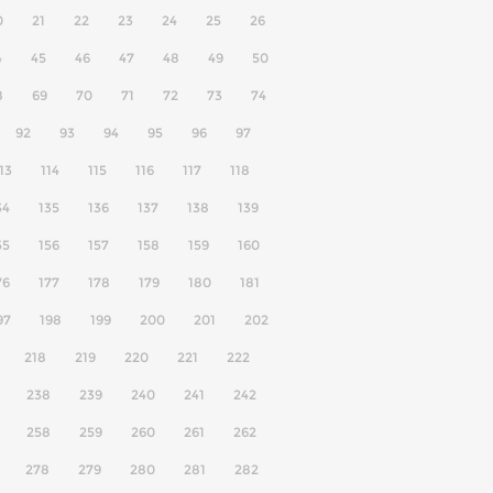
0
21
22
23
24
25
26
4
45
46
47
48
49
50
8
69
70
71
72
73
74
92
93
94
95
96
97
13
114
115
116
117
118
34
135
136
137
138
139
55
156
157
158
159
160
76
177
178
179
180
181
97
198
199
200
201
202
218
219
220
221
222
238
239
240
241
242
258
259
260
261
262
278
279
280
281
282